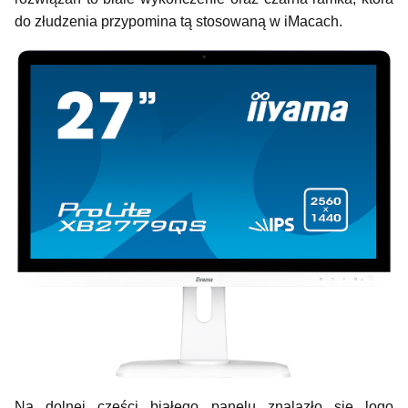
do złudzenia przypomina tą stosowaną w iMacach.
Na dolnej części białego panelu znalazło się logo