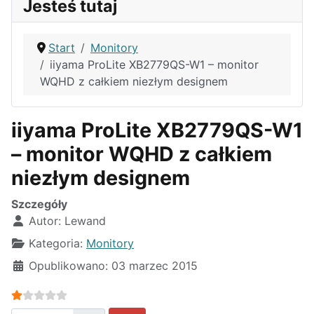
Jesteś tutaj
Start
Monitory
iiyama ProLite XB2779QS-W1 – monitor
WQHD z całkiem niezłym designem
iiyama ProLite XB2779QS-W1
– monitor WQHD z całkiem
niezłym designem
Szczegóły
Autor:
Lewand
Kategoria:
Monitory
Opublikowano: 03 marzec 2015
Ocena użytkowników:
1
/
5