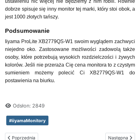
ustawieniu nic więcej nie będziemy z nim robili. Równie
dobrze spisuje się inny monitor tej marki, który stoi obok, a
jest 1000 złotych tańszy.
Podsumowanie
Iiyama ProLite XB2779QS-W1 swoim wyglądem zachwyci
niejedno oko. Zastosowane możliwości zadowolą także
osoby, które potrzebują wysokich rozdzielczości i żywych
kolorów. Jeśli nie przeraża Cię cena monitora to z czystym
sumieniem możemy polecić Ci XB2779QS-W1 do
postawienia na biurku.
Odsłon: 2849
#iiyamaMonitory
Poprzednia strona: Recenzja monitora iiyama XUB2792UHSU – 4
Następna stron
Poprzednia
Następna