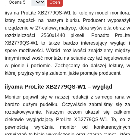
Proszę, oceń
iiyama ProLite XB2779QS-W1 to kolejny model monitora,
który zagościł na naszym biurku. Producent wyposażył
urządzenie w 27-calową matrycę, która wyświetla obraz w
rozdzielczości 2560x1440 pikseli. Ponadto ProLite
XB2779QS-W1 to także bardzo interesujący wygląd i
spore możliwości. Wśród możliwości znajdziemy między
innymi możliwość montażu na ścianie czy też regulowanie
w pionie i poziomie. Zachęcamy do dalszej lektury, w
której przyjrzymy się zaletom, jakie promuje producent.
iiyama ProLite XB2779QS-W1 – wygląd
Monitor pojawił się w naszej redakcji z samego rana w
bardzo dużym pudełku. Oczywiście zabraliśmy się za
rozpakowywanie. Naszym oczom ukazał się całkiem
ciekawie wyglądający ProLite XB2779QS-W1. To, co z
pewnością wyróżnia monitor od konkurencyjnych
rozwiązań to białe wykończenie oraz czarna ramka, która