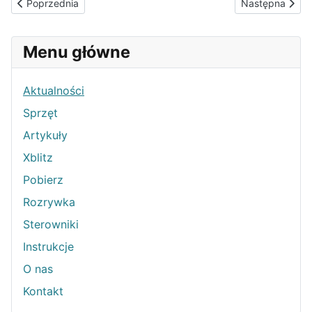
Poprzednia strona: Monitor Asus ROG Swift PG35VQ - G-Sync i 
Następna stron
Poprzednia
Następna
Menu główne
Aktualności
Sprzęt
Artykuły
Xblitz
Pobierz
Rozrywka
Sterowniki
Instrukcje
O nas
Kontakt