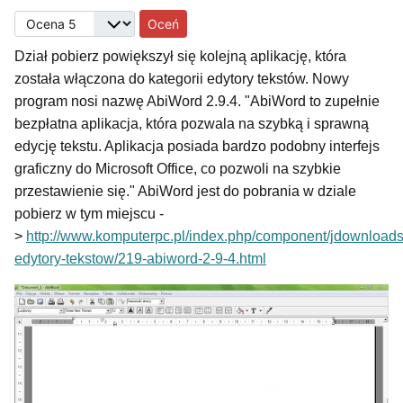
Proszę, oceń
Dział pobierz powiększył się kolejną aplikację, która
została włączona do kategorii edytory tekstów. Nowy
program nosi nazwę AbiWord 2.9.4. "
AbiWord to zupełnie
bezpłatna aplikacja, która pozwala na szybką i sprawną
edycję tekstu. Aplikacja posiada bardzo podobny interfejs
graficzny do Microsoft Office, co pozwoli na szybkie
przestawienie się.
" AbiWord jest do pobrania w dziale
pobierz w tym miejscu -
>
http://www.komputerpc.pl/index.php/component/jdownload
edytory-tekstow/219-abiword-2-9-4.html