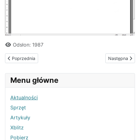
Odsłon: 1987
Poprzednia strona: Edytor tekstu Vim 8.0.2 do pobrania w dziale
Następna stron
Poprzednia
Następna
Menu główne
Aktualności
Sprzęt
Artykuły
Xblitz
Pobierz