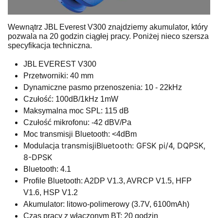
Wewnątrz JBL Everest V300 znajdziemy akumulator, który
pozwala na 20 godzin ciągłej pracy. Poniżej nieco szersza
specyfikacja techniczna.
JBL EVEREST V300
Przetworniki: 40 mm
Dynamiczne pasmo przenoszenia: 10 - 22kHz
Czułość: 100dB/1kHz 1mW
Maksymalna moc SPL: 115 dB
Czułość mikrofonu: -42 dBV/Pa
Moc transmisji Bluetooth: <4dBm
transmisji
Bluetooth: GFSK pi/4, DQPSK,
Modulacja
8-DPSK
Bluetooth: 4.1
Profile Bluetooth: A2DP V1.3, AVRCP V1.5, HFP
V1.6, HSP V1.2
Akumulator: litowo-polimerowy (3.7V, 6100mAh)
Czas pracy z włączonym BT: 20 godzin