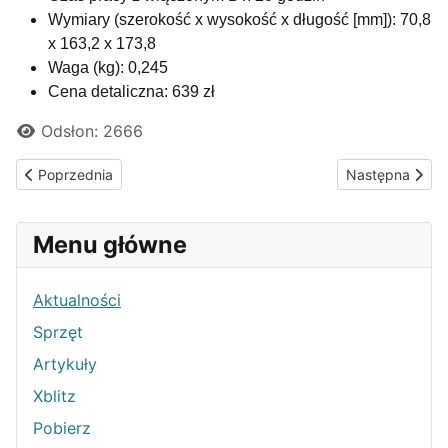
Wymiary (szerokość x wysokość x długość [mm]): 70,8
x 163,2 x 173,8
Waga (kg): 0,245
Cena detaliczna: 639 zł
Odsłon: 2666
Poprzednia strona: GOM Player 2.3.10.5266 do pobrania w dzial
Następna stron
Poprzednia
Następna
Menu główne
Aktualności
Sprzęt
Artykuły
Xblitz
Pobierz