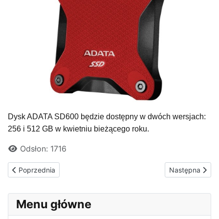
Dysk ADATA SD600 będzie dostępny w dwóch wersjach:
256 i 512 GB w kwietniu bieżącego roku.
Odsłon: 1716
Poprzednia strona: Pazera Free MP4 to AVI Converter 1.13 do po
Następna stron
Poprzednia
Następna
Menu główne