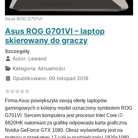
Asus ROG G701VI
Asus ROG G701VI – laptop
skierowany do graczy
Szczegóły
Autor:
Lewand
Kategoria:
Aktualności
Opublikowano: 09 listopad 2016
Firma Asus powiększyła swoją ofertę laptopów
gamingowych o kolejny model oznaczony symbolem ROG
G701VI. Sercem komputera jest procesor Intel Core i7-
6820HK natomiast za grafikę odpowiada karta graficzna
Nvidia GeForce GTX 1080. Obraz wyświetlany jest na
matrycy o przekątnej 17-cali w rozdzielczości 1920x1080