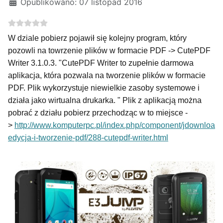
Opublikowano: 07 listopad 2016
W dziale pobierz pojawił się kolejny program, który
pozowli na towrzenie plików w formacie PDF -> CutePDF
Writer 3.1.0.3. "
CutePDF Writer to zupełnie darmowa
aplikacja, która pozwala na tworzenie plików w formacie
PDF. Plik wykorzystuje niewielkie zasoby systemowe i
działa jako wirtualna drukarka.
" Plik z aplikacją można
pobrać z działu pobierz przechodząc w to miejsce -
>
http://www.komputerpc.pl/index.php/component/jdownload
edycja-i-tworzenie-pdf/288-cutepdf-writer.html