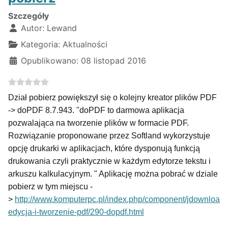
Szczegóły
Autor:
Lewand
Kategoria:
Aktualności
Opublikowano: 08 listopad 2016
Dział pobierz powiększył się o kolejny kreator plików PDF
-> doPDF 8.7.943. "
doPDF to darmowa aplikacja
pozwalająca na tworzenie plików w formacie PDF.
Rozwiązanie proponowane przez Softland wykorzystuje
opcję drukarki w aplikacjach, które dysponują funkcją
drukowania czyli praktycznie w każdym edytorze tekstu i
arkuszu kalkulacyjnym.
" Aplikację można pobrać w dziale
pobierz w tym miejscu -
>
http://www.komputerpc.pl/index.php/component/jdownload
edycja-i-tworzenie-pdf/290-dopdf.html